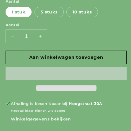
Aantal
1 stuk
5 stuks
10 stuks
Aantal
Aantal
Aantal
verlagen
verhogen
voor
voor
SALE!
SALE!
Aan winkelwagen toevoegen
Kitty
Kitty
Card
Card
Afhaling is beschikbaar bij
Hoogstraat 30A
Meestal klaar binnen 2-4 dagen
Winkelgegevens bekijken