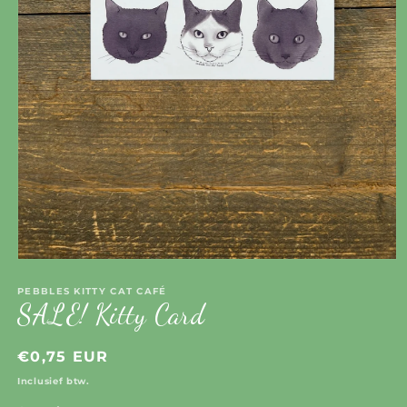
Media
1
openen
PEBBLES KITTY CAT CAFÉ
SALE! Kitty Card
in
modaal
Normale
€0,75 EUR
prijs
Inclusief btw.