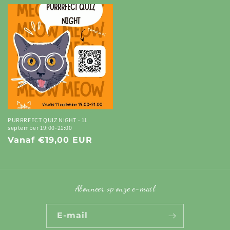
prijs
prijs
PURRRFECT QUIZ NIGHT - 11
september 19:00-21:00
Normale
Vanaf €19,00 EUR
prijs
Abonneer op onze e-mail
E‑mail