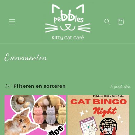
Meteen
naar de
content
Winkelwage
C
Evenementen
o
l
Filteren en sorteren
5 producten
l
e
c
t