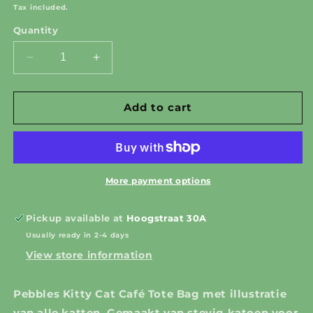
price
Tax included.
Quantity
Decrease
Increase
quantity
quantity
for
for
Tote
Tote
Add to cart
Bag
Bag
met
met
alle
alle
katten
katten
More payment options
Pickup available at
Hoogstraat 30A
Usually ready in 2-4 days
View store information
Pebbles Kitty Cat Café Tote Bag met illustratie
van alle katten. Gemaakt van stevig katoen voor