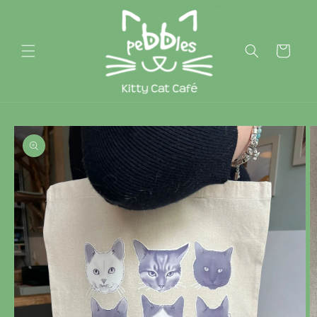
Skip to
content
Cart
Skip to
product
information