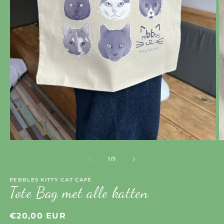
Open
O
media
m
1
2
of
1
/
3
in
in
modal
m
PEBBLES KITTY CAT CAFÉ
Tote Bag met alle katten
Regular
€20,00 EUR