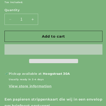
price
Tax included.
Quantity
Decrease
Increase
quantity
quantity
for
for
Strippenkaart
Strippenkaart
Add to cart
10x
10x
entree
entree
Pickup available at
Hoogstraat 30A
Usually ready in 2-4 days
View store information
Een papieren strippenkaart die wij in een envelop
per briefpost opsturen!