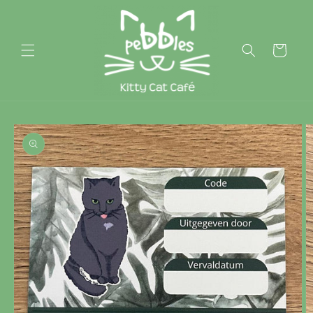
Skip to
content
Cart
Skip to
product
information