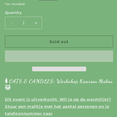
price
Tax included.
Quantity
Decrease
Increase
quantity
quantity
for
for
CATS
CATS
Sold out
&amp;
&amp;
CANDLES:
CANDLES:
Workshop
Workshop
Kaarsen
Kaarsen
Maken
Maken
-
-
4
4
🕯️ CATS & CANDLES: Workshop Kaarsen Maken
augustus
augustus
🐱
2026
2026
Dit event is uitverkocht. Wil je op de wachtlijst?
Stuur een mailtje met het aantal personen en je
telefoonnummer naar