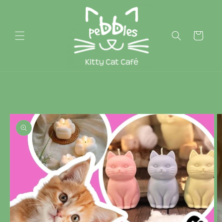
Skip to
content
Cart
Skip to
product
information